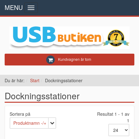
MENU
Toggle
navigation
Kundvagnen är tom
Du är här:
Start
Dockningsstationer
Dockningsstationer
Sortera på
Resultat 1 - 1 av
1
Produktnamn -/+