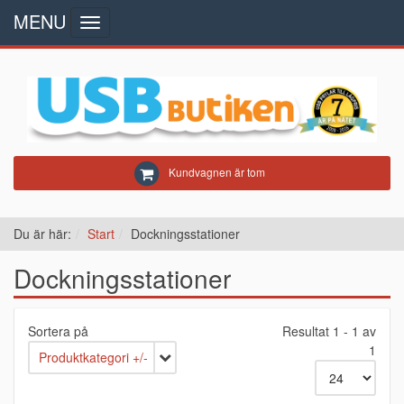
MENU
Toggle
navigation
Kundvagnen är tom
Du är här:
Start
Dockningsstationer
Dockningsstationer
Sortera på
Resultat 1 - 1 av
1
Produktkategori +/-