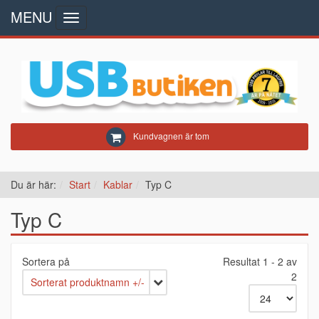
MENU
Toggle
navigation
Kundvagnen är tom
Du är här:
Start
Kablar
Typ C
Typ C
Sortera på
Resultat 1 - 2 av
2
Sorterat produktnamn +/-