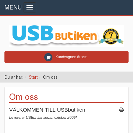
MENU
Toggle
navigation
Kundvagnen är tom
Du är här:
Start
Om oss
Om oss
VÄLKOMMEN TILL USBbutiken
Levererar USBprylar sedan oktober 2009!